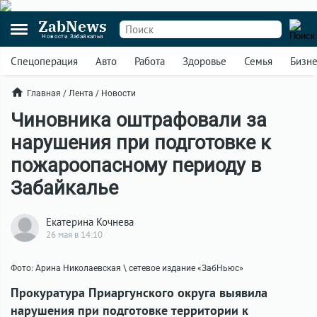
ZabNews
Новости Забайкалья
Спецоперация
Авто
Работа
Здоровье
Семья
Бизн
Главная
/
Лента
/
Новости
Чиновника оштрафовали за
нарушения при подготовке к
пожароопасному периоду в
Забайкалье
Екатерина Кочнева
26 мая в 14:10
Фото: Арина Николаевская \ сетевое издание «ЗабНьюс»
Прокуратура Приаргунского округа выявила
нарушения при подготовке территории к