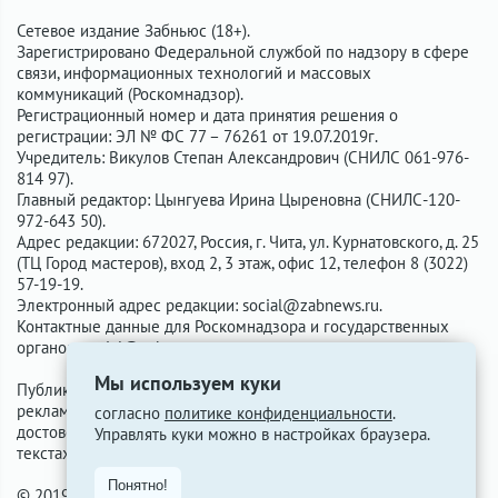
Сетевое издание Забньюс (18+).
Зарегистрировано Федеральной службой по надзору в сфере
связи, информационных технологий и массовых
коммуникаций (Роскомнадзор).
Регистрационный номер и дата принятия решения о
регистрации: ЭЛ № ФС 77 – 76261 от 19.07.2019г.
Учредитель: Викулов Степан Александрович (СНИЛС 061-976-
814 97).
Главный редактор: Цынгуева Ирина Цыреновна (СНИЛС-120-
972-643 50).
Адрес редакции: 672027, Россия, г. Чита, ул. Курнатовского, д. 25
(ТЦ Город мастеров), вход 2, 3 этаж, офис 12, телефон 8 (3022)
57-19-19.
Электронный адрес редакции:
social@zabnews.ru
.
Контактные данные для Роскомнадзора и государственных
органов:
social@zabnews.ru
.
Мы используем куки
Публикации с пометками «Реклама», «Выборы» оплачены
рекламодателем. Редакция сайта не несёт ответственности за
согласно
политике конфиденциальности
.
достоверность информации, содержащейся в рекламных
Управлять куки можно в настройках браузера.
текстах.
Понятно!
© 2019-2026 ZabNews