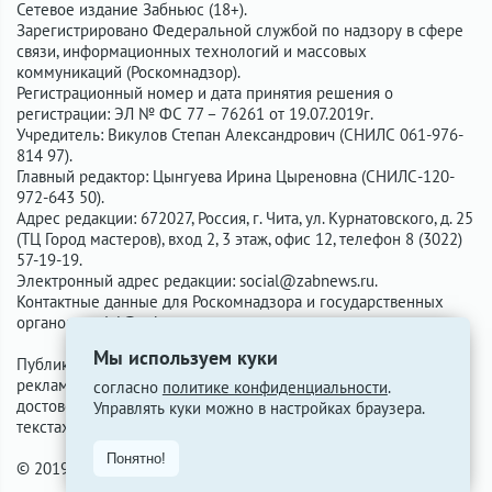
Сетевое издание Забньюс (18+).
Зарегистрировано Федеральной службой по надзору в сфере
связи, информационных технологий и массовых
коммуникаций (Роскомнадзор).
Регистрационный номер и дата принятия решения о
регистрации: ЭЛ № ФС 77 – 76261 от 19.07.2019г.
Учредитель: Викулов Степан Александрович (СНИЛС 061-976-
814 97).
Главный редактор: Цынгуева Ирина Цыреновна (СНИЛС-120-
972-643 50).
Адрес редакции: 672027, Россия, г. Чита, ул. Курнатовского, д. 25
(ТЦ Город мастеров), вход 2, 3 этаж, офис 12, телефон 8 (3022)
57-19-19.
Электронный адрес редакции:
social@zabnews.ru
.
Контактные данные для Роскомнадзора и государственных
органов:
social@zabnews.ru
.
Мы используем куки
Публикации с пометками «Реклама», «Выборы» оплачены
рекламодателем. Редакция сайта не несёт ответственности за
согласно
политике конфиденциальности
.
достоверность информации, содержащейся в рекламных
Управлять куки можно в настройках браузера.
текстах.
Понятно!
© 2019-2026 ZabNews