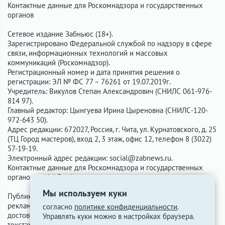
Контактные данные для Роскомнадзора и государственных
органов
Сетевое издание Забньюс (18+).
Зарегистрировано Федеральной службой по надзору в сфере
связи, информационных технологий и массовых
коммуникаций (Роскомнадзор).
Регистрационный номер и дата принятия решения о
регистрации: ЭЛ № ФС 77 – 76261 от 19.07.2019г.
Учредитель: Викулов Степан Александрович (СНИЛС 061-976-
814 97).
Главный редактор: Цынгуева Ирина Цыреновна (СНИЛС-120-
972-643 50).
Адрес редакции: 672027, Россия, г. Чита, ул. Курнатовского, д. 25
(ТЦ Город мастеров), вход 2, 3 этаж, офис 12, телефон 8 (3022)
57-19-19.
Электронный адрес редакции:
social@zabnews.ru
.
Контактные данные для Роскомнадзора и государственных
органов:
social@zabnews.ru
.
Мы используем куки
Публикации с пометками «Реклама», «Выборы» оплачены
рекламодателем. Редакция сайта не несёт ответственности за
согласно
политике конфиденциальности
.
достоверность информации, содержащейся в рекламных
Управлять куки можно в настройках браузера.
текстах.