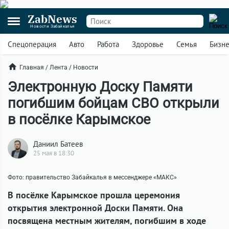
ZabNews
Новости Забайкалья
Спецоперация
Авто
Работа
Здоровье
Семья
Бизн
Главная
/
Лента
/
Новости
Электронную Доску Памяти
погибшим бойцам СВО открыли
в посёлке Карымское
Даниил Батеев
25 мая в 18:30
Фото: правительство Забайкалья в мессенджере «МАКС»
В посёлке Карымское прошла церемония
открытия электронной Доски Памяти. Она
посвящена местным жителям, погибшим в ходе