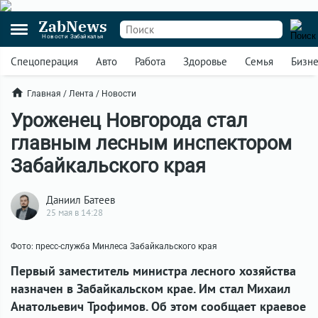
ZabNews
Новости Забайкалья
Спецоперация
Авто
Работа
Здоровье
Семья
Бизн
Главная
/
Лента
/
Новости
Уроженец Новгорода стал
главным лесным инспектором
Забайкальского края
Даниил Батеев
25 мая в 14:28
Фото: пресс-служба Минлеса Забайкальского края
Первый заместитель министра лесного хозяйства
назначен в Забайкальском крае. Им стал Михаил
Анатольевич Трофимов. Об этом сообщает краевое