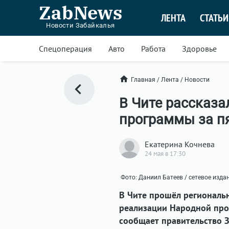
ZabNews
ЛЕНТА
СТАТЬИ
Новости Забайкалья
Спецоперация
Авто
Работа
Здоровье
Главная
/
Лента
/
Новости
В Чите рассказа
программы за пя
Екатерина Кочнева
24 мая в 17:30
Фото: Даниил Батеев / сетевое изда
В Чите прошёл региональ
реализации Народной про
сообщает правительство З