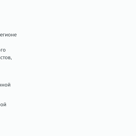
регионе
ого
стов,
нной
ной