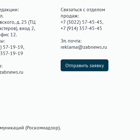
едакции:
Связаться с отделом
л.
продаж:
ского, д. 25 (ТЦ
+7 (3022) 57-45-45,
стеров), вход 2,
+7 (914) 357-45-45
офис 12.
ы:
Эл. почта:
) 57-19-19,
reklama@zabnews.ru
 357-19-19
Отправить заявку
а:
zabnews.ru
муникаций (Роскомнадзор).