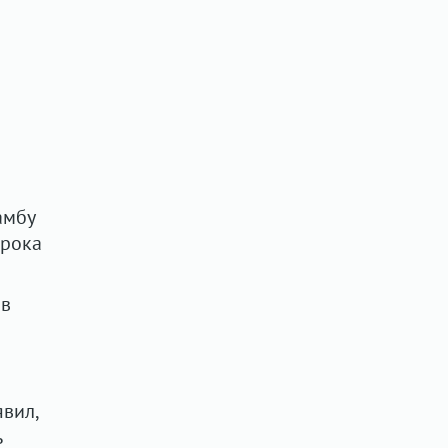
амбу
срока
 в
вил,
ь