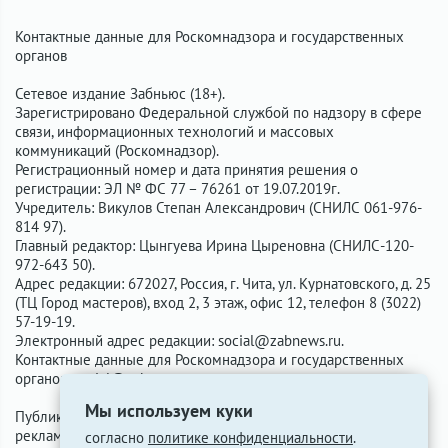
Контактные данные для Роскомнадзора и государственных
органов
Сетевое издание Забньюс (18+).
Зарегистрировано Федеральной службой по надзору в сфере
связи, информационных технологий и массовых
коммуникаций (Роскомнадзор).
Регистрационный номер и дата принятия решения о
регистрации: ЭЛ № ФС 77 – 76261 от 19.07.2019г.
Учредитель: Викулов Степан Александрович (СНИЛС 061-976-
814 97).
Главный редактор: Цынгуева Ирина Цыреновна (СНИЛС-120-
972-643 50).
Адрес редакции: 672027, Россия, г. Чита, ул. Курнатовского, д. 25
(ТЦ Город мастеров), вход 2, 3 этаж, офис 12, телефон 8 (3022)
57-19-19.
Электронный адрес редакции:
social@zabnews.ru
.
Контактные данные для Роскомнадзора и государственных
органов:
social@zabnews.ru
.
Мы используем куки
Публикации с пометками «Реклама», «Выборы» оплачены
рекламодателем. Редакция сайта не несёт ответственности за
согласно
политике конфиденциальности
.