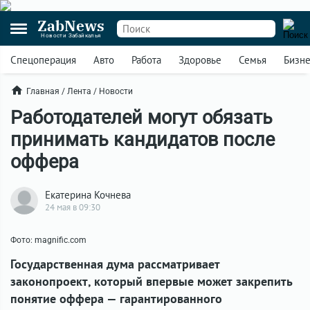
ZabNews
Новости Забайкалья
Спецоперация
Авто
Работа
Здоровье
Семья
Бизн
Главная
/
Лента
/
Новости
Работодателей могут обязать
принимать кандидатов после
оффера
Екатерина Кочнева
24 мая в 09:30
Фото: magnific.com
Государственная дума рассматривает
законопроект, который впервые может закрепить
понятие оффера — гарантированного