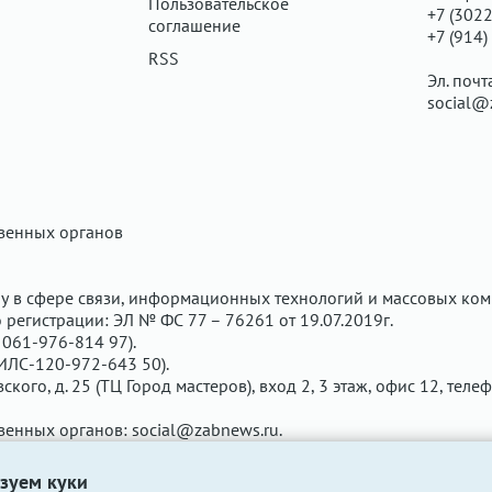
Пользовательское
+7 (3022
соглашение
+7 (914)
RSS
Эл. почт
social@
твенных органов
у в сфере связи, информационных технологий и массовых ком
регистрации: ЭЛ № ФС 77 – 76261 от 19.07.2019г.
061-976-814 97).
ИЛС-120-972-643 50).
вского, д. 25 (ТЦ Город мастеров), вход 2, 3 этаж, офис 12, теле
твенных органов:
social@zabnews.ru
.
чены рекламодателем. Редакция сайта не несёт ответственнос
зуем куки