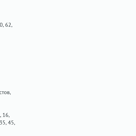
0, 62,
стов,
 16,
35, 45,