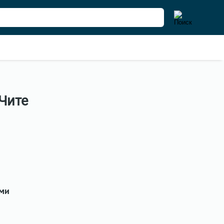
Чите
ыми