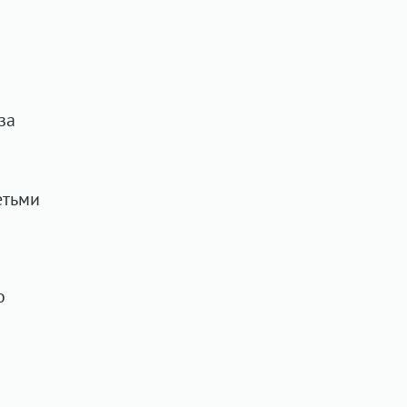
за
етьми
о