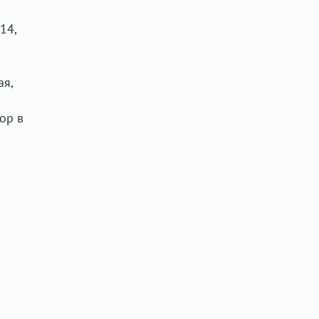
14,
ая,
тор в