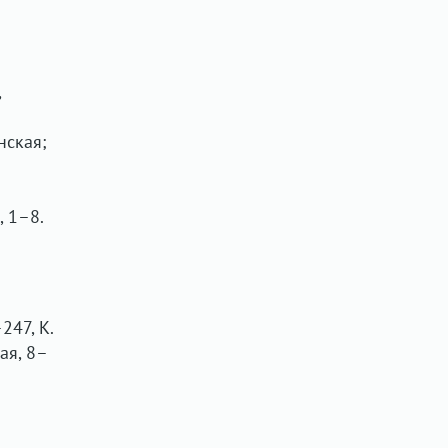
,
нская;
, 1–8.
247, К.
ая, 8–