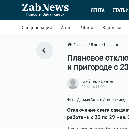
ZabNews
ЛЕНТА
СТАТЬИ
Новости Забайкалья
Спецоперация
Авто
Работа
Здоровье
Главная
/
Лента
/
Новости
Плановое отклю
и пригороде с 23
Глеб Балабанов
22 мая в 19:00
Фото: Даниил Батеев / сетевое изда
Отключение света ожидае
работами с 23 по 29 мая.
Так, отключение будет пр