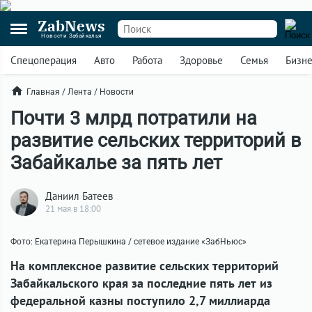
ZabNews
Новости Забайкалья
Спецоперация
Авто
Работа
Здоровье
Семья
Бизн
Главная
/
Лента
/
Новости
Почти 3 млрд потратили на
развитие сельских территорий в
Забайкалье за пять лет
Даниил Батеев
21 мая в 18:00
Фото: Екатерина Перышкина / сетевое издание «ЗабНьюс»
На комплексное развитие сельских территорий
Забайкальского края за последние пять лет из
федеральной казны поступило 2,7 миллиарда