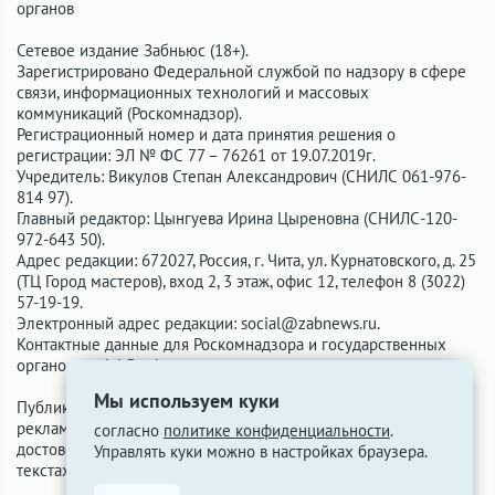
органов
Сетевое издание Забньюс (18+).
Зарегистрировано Федеральной службой по надзору в сфере
связи, информационных технологий и массовых
коммуникаций (Роскомнадзор).
Регистрационный номер и дата принятия решения о
регистрации: ЭЛ № ФС 77 – 76261 от 19.07.2019г.
Учредитель: Викулов Степан Александрович (СНИЛС 061-976-
814 97).
Главный редактор: Цынгуева Ирина Цыреновна (СНИЛС-120-
972-643 50).
Адрес редакции: 672027, Россия, г. Чита, ул. Курнатовского, д. 25
(ТЦ Город мастеров), вход 2, 3 этаж, офис 12, телефон 8 (3022)
57-19-19.
Электронный адрес редакции:
social@zabnews.ru
.
Контактные данные для Роскомнадзора и государственных
органов:
social@zabnews.ru
.
Мы используем куки
Публикации с пометками «Реклама», «Выборы» оплачены
рекламодателем. Редакция сайта не несёт ответственности за
согласно
политике конфиденциальности
.
достоверность информации, содержащейся в рекламных
Управлять куки можно в настройках браузера.
текстах.