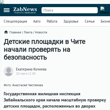
ZabNews
Новости Забайкалья
Спецоперация
Авто
Работа
Здоровье
Семья
Бизн
Главная
/
Лента
/
Новости
Детские площадки в Чите
начали проверять на
безопасность
Екатерина Кочнева
20 мая в 12:00
Фото: Анастасия Чистякова
Государственная жилищная инспекция
Забайкальского края начала масштабную проверку
детских площадок, расположенных во дворах