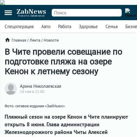
ZabNews
Новости Забайкалья
Спецоперация
Авто
Работа
Здоровье
Семья
Бизн
Главная
/
Лента
/
Новости
В Чите провели совещание по
подготовке пляжа на озере
Кенон к летнему сезону
Арина Николаевская
18 мая в 21:00
Фото: сетевое издание «ЗабНьюс»
Пляжный сезон на озере Кенон в Чите планируют
открыть 8 июня. Глава администрации
Железнодорожного района Читы Алексей