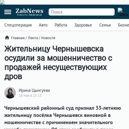
ZabNews
Новости Забайкалья
Спецоперация
Авто
Работа
Здоровье
Семья
Бизн
Главная
/
Лента
/
Новости
Жительницу Чернышевска
осудили за мошенничество с
продажей несуществующих
дров
Ирина Цынгуева
18 мая в 15:15
Чернышевский районный суд признал 33-летнюю
жительницу посёлка Чернышевск виновной в
мошенничестве с причинением значительного