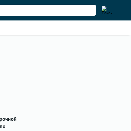
срочной
 по