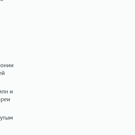
лонии
ей
млн и
ореи
нутым