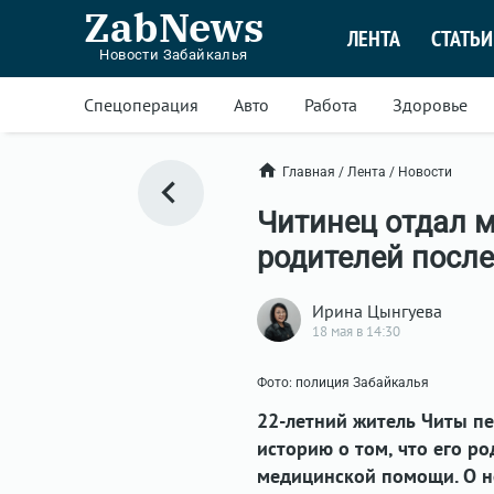
ZabNews
ЛЕНТА
СТАТЬИ
Новости Забайкалья
Спецоперация
Авто
Работа
Здоровье
Главная
/
Лента
/
Новости
Читинец отдал 
родителей посл
Ирина Цынгуева
18 мая в 14:30
Фото: полиция Забайкалья
22-летний житель Читы пе
историю о том, что его р
медицинской помощи. О н