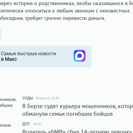
ерез истории о родственниках, якобы оказавшихся в б
ритически относиться к любым звонкам с неизвестных
обеседник требует срочно перевести деньги.
Самые быстрые новости
в Макс
СУДЫ
Вчера в 16:40
В Борзе судят курьера мошенников, кото
обманули семьи погибших бойцов
ДТП
09:41
Водитель «БМВ» сбил 14-летнюю девочку