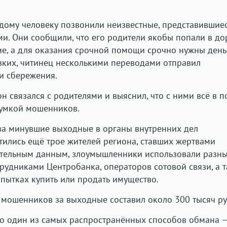
дому человеку позвонили неизвестные, представившие
и. Они сообщили, что его родители якобы попали в д
е, а для оказания срочной помощи срочно нужны день
зких, читинец несколькими переводами отправил
и сбережения.
 связался с родителями и выяснил, что с ними всё в п
думкой мошенников.
за минувшие выходные в органы внутренних дел
тились ещё трое жителей региона, ставших жертвами
тельным данным, злоумышленники использовали разн
трудниками Центробанка, операторов сотовой связи, а 
ытках купить или продать имущество.
мошенников за выходные составил около 300 тысяч ру
то один из самых распространённых способов обмана 