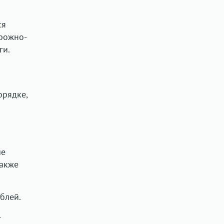
ся
орожно-
ги.
орядке,
ые
также
блей.
—