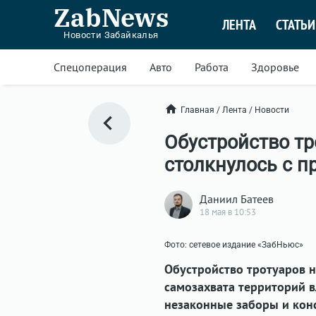
ZabNews
ЛЕНТА
СТАТЬИ
Новости Забайкалья
Спецоперация
Авто
Работа
Здоровье
Главная
/
Лента
/
Новости
Обустройство тр
столкнулось с п
Даниил Батеев
18 мая в 10:53
Фото: сетевое издание «ЗабНьюс»
Обустройство тротуаров н
самозахвата территорий в
незаконные заборы и конс