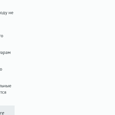
году не
то
уарам
но
ельные
тся
ге