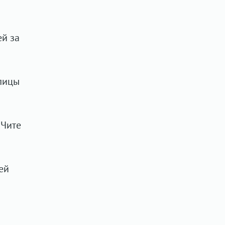
ей за
лицы
 Чите
ей