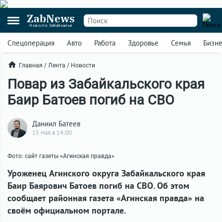
ZabNews
Новости Забайкалья
Спецоперация
Авто
Работа
Здоровье
Семья
Бизн
Главная
/
Лента
/
Новости
Повар из Забайкальского края
Баир Батоев погиб на СВО
Даниил Батеев
15 мая в 14:00
Фото: сайт газеты «Агинская правда»
Уроженец Агинского округа Забайкальского края
Баир Баярович Батоев погиб на СВО. Об этом
сообщает районная газета «Агинская правда» на
своём официальном портале.