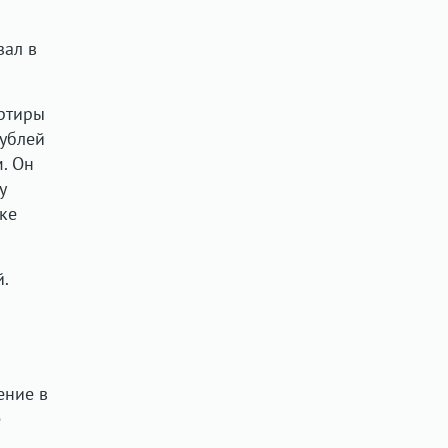
зал в
артиры
рублей
. Он
у
ке
.
ение в
е