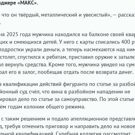
енджере «МАКС».
 что он твёрдый, металлический и увесистый», — расска
.
юня 2025 года мужчина находился на балконе своей кв
щих и смеющихся детей. У него с карты списались 400 
подростки украли деньги, а теперь насмехаются над ним
толет, спустился к ребятам, приставил оружие к затылк
л вернуть средства. Кроме того, мужчина увидел на сум
ал его в залог, пообещав отдать после возврата денег.
а квалификации действий фигуранта по статье за разбой
онный суд счёл, что вина в разбойном нападении не
ровал дело по статье за самоуправство. По этой статье
рём годам колонии общего режима.
 с таким решением и подало апелляционное представл
д, требуя отменить приговор и направить дело на ново
льной квалификацией. Судебная коллегия рассмотрит