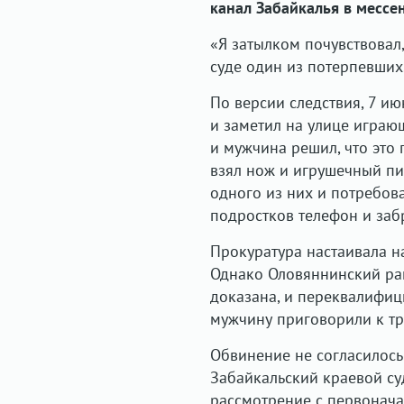
канал Забайкалья в месс
«Я затылком почувствовал,
суде один из потерпевших
По версии следствия, 7 и
и заметил на улице играю
и мужчина решил, что это 
взял нож и игрушечный пис
одного из них и потребова
подростков телефон и забр
Прокуратура настаивала н
Однако Оловяннинский рай
доказана, и переквалифици
мужчину приговорили к т
Обвинение не согласилось
Забайкальский краевой су
рассмотрение с первонача