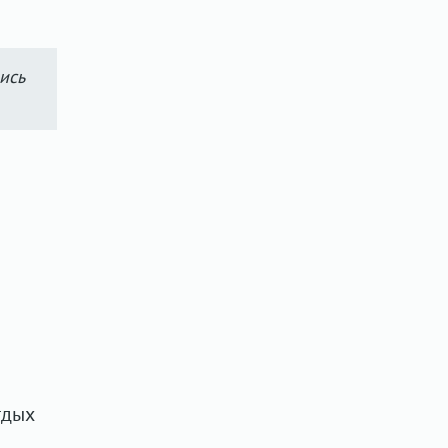
ись
тдых