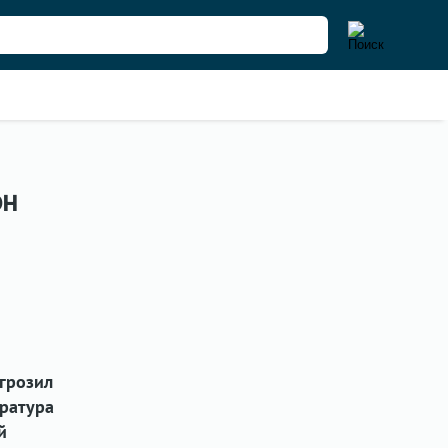
он
грозил
уратура
й