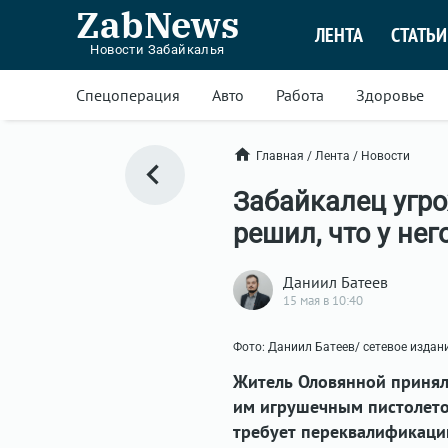
ZabNews
ЛЕНТА
СТАТЬИ
Новости Забайкалья
Спецоперация
Авто
Работа
Здоровье
Главная
/
Лента
/
Новости
Забайкалец угро
решил, что у нег
Даниил Батеев
15 мая в 10:40
Фото: Даниил Батеев/ сетевое изда
Житель Оловянной принял 
им игрушечным пистолетом
требует переквалификации