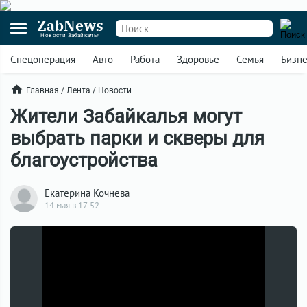
ZabNews
Новости Забайкалья
Спецоперация
Авто
Работа
Здоровье
Семья
Бизн
Главная
/
Лента
/
Новости
Жители Забайкалья могут
выбрать парки и скверы для
благоустройства
Екатерина Кочнева
14 мая в 17:52