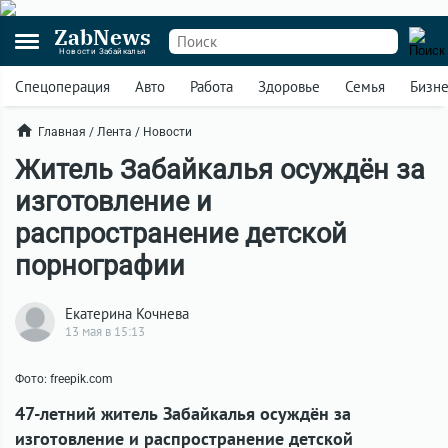
ZabNews
Новости Забайкалья
Спецоперация
Авто
Работа
Здоровье
Семья
Бизн
Главная
/
Лента
/
Новости
Житель Забайкалья осуждён за
изготовление и
распространение детской
порнографии
Екатерина Кочнева
13 мая в 15:13
Фото: freepik.com
47-летний житель Забайкалья осуждён за
изготовление и распространение детской