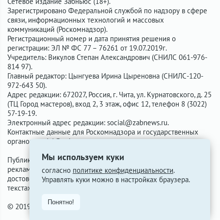
Сетевое издание Забньюс (18+).
Зарегистрировано Федеральной службой по надзору в сфере
связи, информационных технологий и массовых
коммуникаций (Роскомнадзор).
Регистрационный номер и дата принятия решения о
регистрации: ЭЛ № ФС 77 – 76261 от 19.07.2019г.
Учредитель: Викулов Степан Александрович (СНИЛС 061-976-
814 97).
Главный редактор: Цынгуева Ирина Цыреновна (СНИЛС-120-
972-643 50).
Адрес редакции: 672027, Россия, г. Чита, ул. Курнатовского, д. 25
(ТЦ Город мастеров), вход 2, 3 этаж, офис 12, телефон 8 (3022)
57-19-19.
Электронный адрес редакции:
social@zabnews.ru
.
Контактные данные для Роскомнадзора и государственных
органов:
social@zabnews.ru
.
Мы используем куки
Публикации с пометками «Реклама», «Выборы» оплачены
рекламодателем. Редакция сайта не несёт ответственности за
согласно
политике конфиденциальности
.
достоверность информации, содержащейся в рекламных
Управлять куки можно в настройках браузера.
текстах.
Понятно!
© 2019-2026 ZabNews