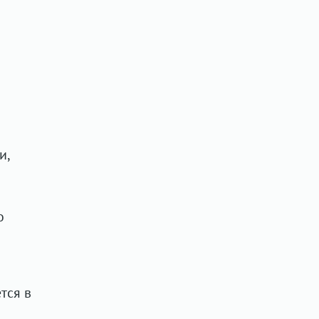
и,
о
тся в