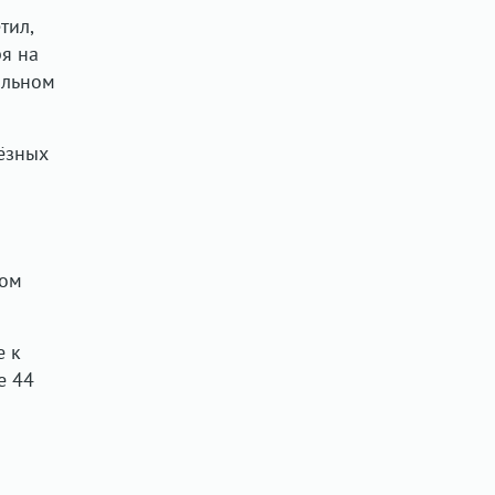
тил,
ря на
ильном
ёзных
ном
е к
е 44