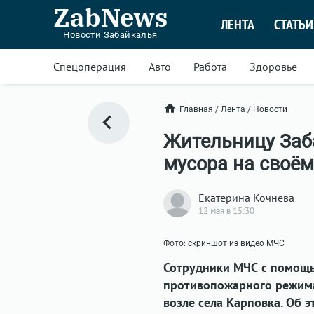
ZabNews
ЛЕНТА
СТАТЬИ
Новости Забайкалья
Спецоперация
Авто
Работа
Здоровье
Главная
/
Лента
/
Новости
Жительницу Заб
мусора на своём
Екатерина Кочнева
12 мая в 15:30
Фото: скриншот из видео МЧС
Сотрудники МЧС с помощь
противопожарного режима
возле села Карповка. Об 