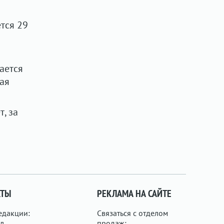
тся 29
ается
рая
, за
КТЫ
РЕКЛАМА НА САЙТЕ
едакции:
Связаться с отделом
л.
продаж: