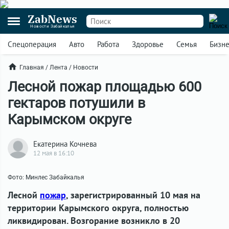
ZabNews
Новости Забайкалья
Спецоперация
Авто
Работа
Здоровье
Семья
Бизн
Главная
/
Лента
/
Новости
Лесной пожар площадью 600
гектаров потушили в
Карымском округе
Екатерина Кочнева
12 мая в 16:10
Фото: Минлес Забайкалья
Лесной
пожар
, зарегистрированный 10 мая на
территории Карымского округа, полностью
ликвидирован. Возгорание возникло в 20