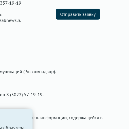
 357-19-19
Отправить заявку
а:
zabnews.ru
муникаций (Роскомнадзор).
фон 8 (3022) 57-19-19.
ти за достоверность информации, содержащейся в
ах браузера.