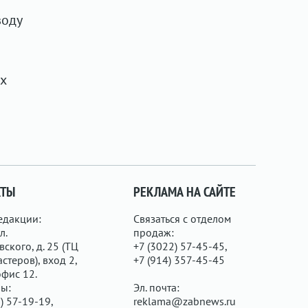
воду
ух
КТЫ
РЕКЛАМА НА САЙТЕ
едакции:
Связаться с отделом
л.
продаж:
ского, д. 25 (ТЦ
+7 (3022) 57-45-45,
стеров), вход 2,
+7 (914) 357-45-45
офис 12.
ы:
Эл. почта:
) 57-19-19,
reklama@zabnews.ru