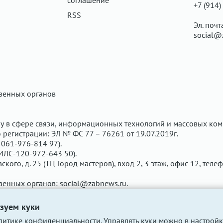
соглашение
+7 (914)
RSS
Эл. почт
social@
твенных органов
у в сфере связи, информационных технологий и массовых ком
регистрации: ЭЛ № ФС 77 – 76261 от 19.07.2019г.
061-976-814 97).
ИЛС-120-972-643 50).
вского, д. 25 (ТЦ Город мастеров), вход 2, 3 этаж, офис 12, теле
твенных органов:
social@zabnews.ru
.
чены рекламодателем. Редакция сайта не несёт ответственнос
зуем куки
литике конфиденциальности
. Управлять куки можно в настройк