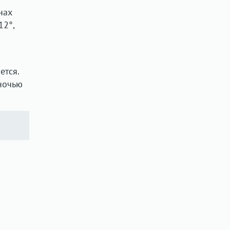
нах
12°,
ется.
 ночью