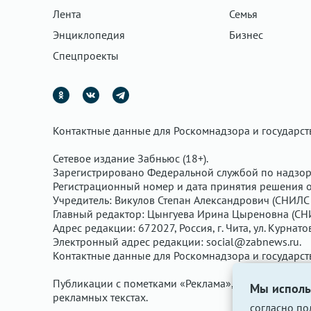
Лента
Семья
Энциклопедия
Бизнес
Спецпроекты
Контактные данные для Роскомнадзора и государс
Сетевое издание Забньюс (18+).
Зарегистрировано Федеральной службой по надзор
Регистрационный номер и дата принятия решения о 
Учредитель: Викулов Степан Александрович (СНИЛС 
Главный редактор: Цынгуева Ирина Цыреновна (СН
Адрес редакции: 672027, Россия, г. Чита, ул. Курнато
Электронный адрес редакции:
social@zabnews.ru
.
Контактные данные для Роскомнадзора и государс
Публикации с пометками «Реклама», «Выборы» опла
Мы исполь
рекламных текстах.
согласно
по