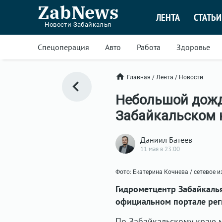
ZabNews
ЛЕНТА
СТАТЬИ
Новости Забайкалья
Спецоперация
Авто
Работа
Здоровье
Главная
/
Лента
/
Новости
Небольшой дожд
Забайкальском 
Даниил Батеев
11 мая в 23:00
Фото: Екатерина Кочнева / сетевое 
Гидрометцентр Забайкалья
официальном портале рег
По Забайкальскому краю м