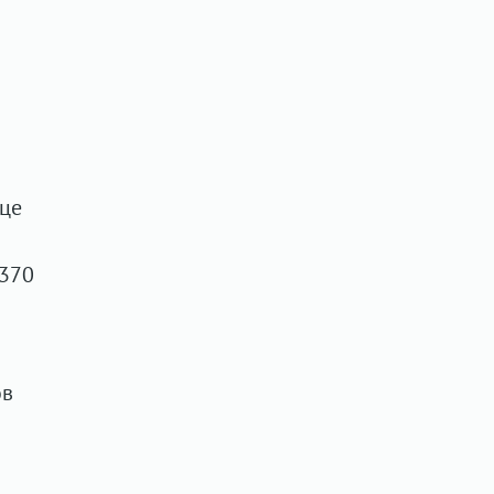
це
 370
ов
й