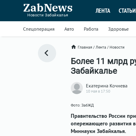
ZabNews
ЛЕНТА
СТАТЬИ
Новости Забайкалья
Спецоперация
Авто
Работа
Здоровье
Главная
/
Лента
/
Новости
Более 11 млрд р
Забайкалье
Екатерина Кочнева
10 мая в 17:50
Фото: ЗабЖД
Правительство России пр
опережающего развития в
Миннауки Забайкалья.