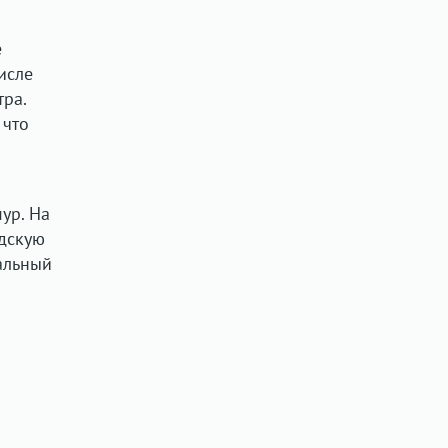
е
исле
тра.
 что
ур. На
одскую
альный