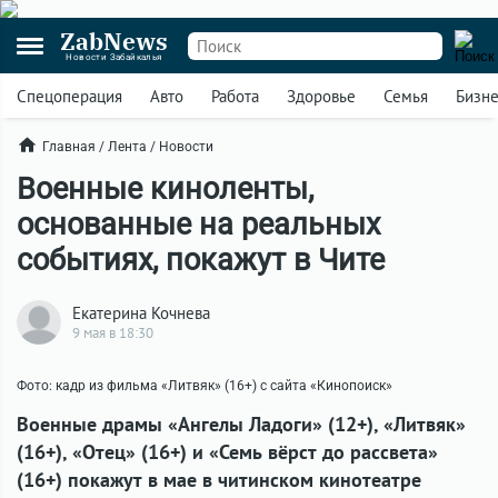
ZabNews
Новости Забайкалья
Спецоперация
Авто
Работа
Здоровье
Семья
Бизн
Главная
/
Лента
/
Новости
Военные киноленты,
основанные на реальных
событиях, покажут в Чите
Екатерина Кочнева
9 мая в 18:30
Фото: кадр из фильма «Литвяк» (16+) с сайта «Кинопоиск»
Военные драмы «Ангелы Ладоги» (12+), «Литвяк»
(16+), «Отец» (16+) и «Семь вёрст до рассвета»
(16+) покажут в мае в читинском кинотеатре