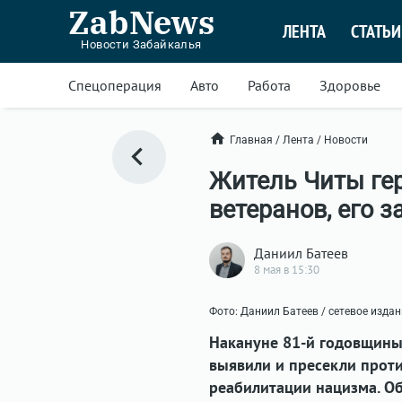
ZabNews
ЛЕНТА
СТАТЬИ
Новости Забайкалья
Спецоперация
Авто
Работа
Здоровье
Главная
/
Лента
/
Новости
Житель Читы ге
ветеранов, его 
Даниил Батеев
8 мая в 15:30
Фото: Даниил Батеев / сетевое изда
Накануне 81-й годовщины
выявили и пресекли проти
реабилитации нацизма. Об