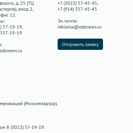
ского, д. 25 (ТЦ
+7 (3022) 57-45-45,
стеров), вход 2,
+7 (914) 357-45-45
офис 12.
ы:
Эл. почта:
) 57-19-19,
reklama@zabnews.ru
 357-19-19
Отправить заявку
а:
zabnews.ru
муникаций (Роскомнадзор).
фон 8 (3022) 57-19-19.