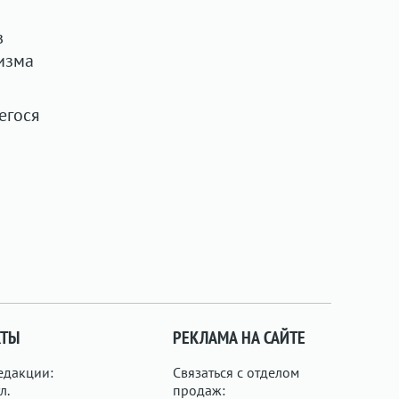
в
изма
егося
КТЫ
РЕКЛАМА НА САЙТЕ
едакции:
Связаться с отделом
л.
продаж: