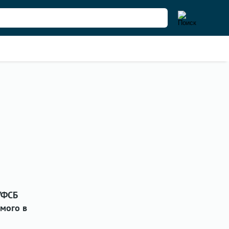
УФСБ
мого в