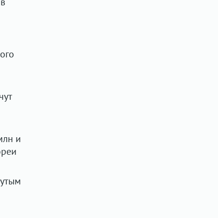
 в
рого
чут
млн и
ореи
нутым