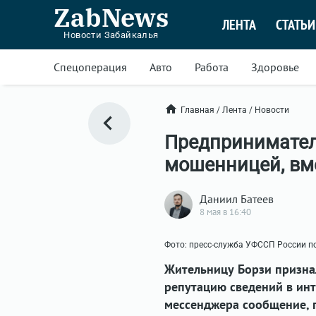
ZabNews
ЛЕНТА
СТАТЬИ
Новости Забайкалья
Спецоперация
Авто
Работа
Здоровье
Главная
/
Лента
/
Новости
Предпринимател
мошенницей, вм
Даниил Батеев
8 мая в 16:40
Фото: пресс-служба УФССП России п
Жительницу Борзи призна
репутацию сведений в ин
мессенджера сообщение, 