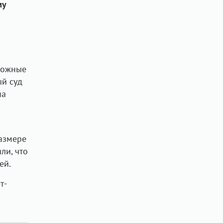
му
ложные
ый суд
на
размере
ли, что
ей.
т-