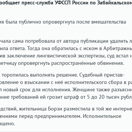
сообщает пресс-служба УФССП России по Забайкальско
я была публично опровергнута после вмешательства
ала сама потребовала от автора публикации удалить 
ила ответа. Тогда она обратилась с иском в Арбитражн
ив заключение лингвистической экспертизы, суд встал 
тветчицу опровергнуть распространённые обвинения.
 торопилась выполнять решение. Судебный пристав-
овление о взыскании с неё исполнительского сбора в 
ил новый срок для исполнения. Женщине также разъясни
ние требований ей грозит штраф от 5 до 20 тысяч рубл
дствий, жительница Борзи разместила в той же интерне
нениями перед предпринимателем. Исполнительное
ащено.