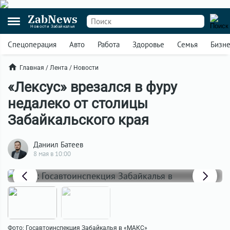
ZabNews
Новости Забайкалья
Спецоперация
Авто
Работа
Здоровье
Семья
Бизн
Главная
/
Лента
/
Новости
«Лексус» врезался в фуру
недалеко от столицы
Забайкальского края
Даниил Батеев
8 мая в 10:00
Фото: Госавтоинспекция Забайкалья в «МАКС»