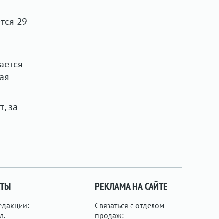
тся 29
ается
рая
, за
КТЫ
РЕКЛАМА НА САЙТЕ
едакции:
Связаться с отделом
л.
продаж: