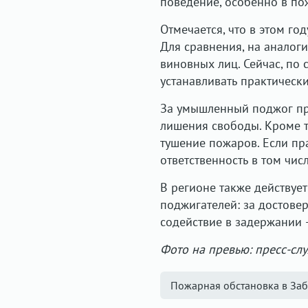
поведение, особенно в п
Отмечается, что в этом го
Для сравнения, на аналог
виновных лиц. Сейчас, по
устанавливать практическ
За умышленный поджог пре
лишения свободы. Кроме т
тушение пожаров. Если п
ответственность в том чис
В регионе также действуе
поджигателей: за достове
содействие в задержании 
Фото на превью: пресс-сл
Пожарная обстановка в Заб