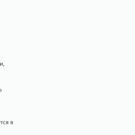
и,
о
тся в