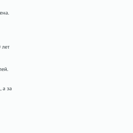
ена.
 лет
лей.
 а за