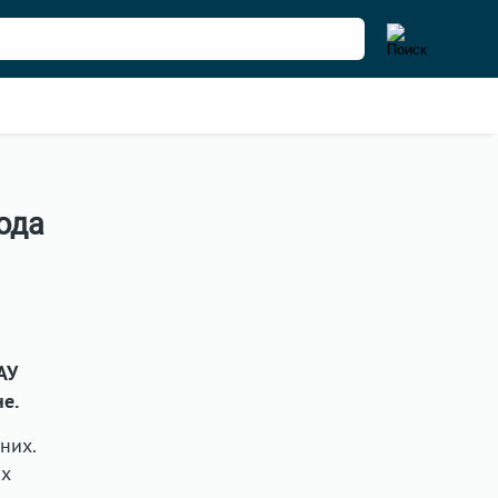
ода
АУ
е.
них.
их