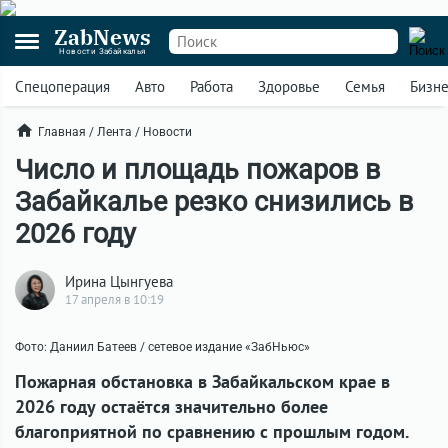
ZabNews
Новости Забайкалья
Спецоперация
Авто
Работа
Здоровье
Семья
Бизн
Главная
/
Лента
/
Новости
Число и площадь пожаров в
Забайкалье резко снизились в
2026 году
Ирина Цынгуева
17 апреля в 10:19
Фото: Даниил Батеев / сетевое издание «ЗабНьюс»
Пожарная обстановка в Забайкальском крае в
2026 году остаётся значительно более
благоприятной по сравнению с прошлым годом.