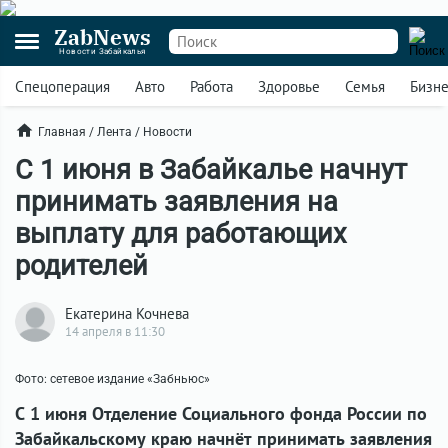
ZabNews
Новости Забайкалья
Спецоперация
Авто
Работа
Здоровье
Семья
Бизн
Главная
/
Лента
/
Новости
С 1 июня в Забайкалье начнут
принимать заявления на
выплату для работающих
родителей
Екатерина Кочнева
14 апреля в 11:30
Фото: сетевое издание «Забньюс»
С 1 июня Отделение Социального фонда России по
Забайкальскому краю начнёт принимать заявления