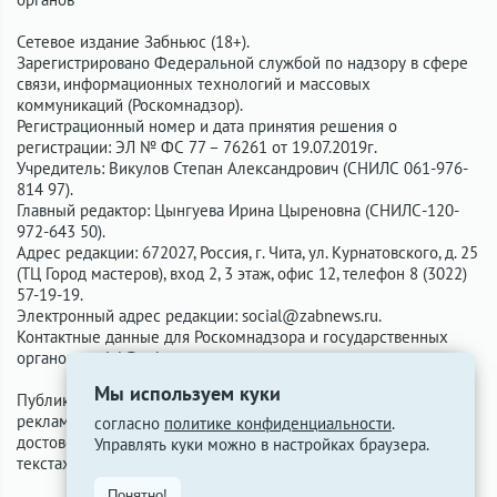
Сетевое издание Забньюс (18+).
Зарегистрировано Федеральной службой по надзору в сфере
связи, информационных технологий и массовых
коммуникаций (Роскомнадзор).
Регистрационный номер и дата принятия решения о
регистрации: ЭЛ № ФС 77 – 76261 от 19.07.2019г.
Учредитель: Викулов Степан Александрович (СНИЛС 061-976-
814 97).
Главный редактор: Цынгуева Ирина Цыреновна (СНИЛС-120-
972-643 50).
Адрес редакции: 672027, Россия, г. Чита, ул. Курнатовского, д. 25
(ТЦ Город мастеров), вход 2, 3 этаж, офис 12, телефон 8 (3022)
57-19-19.
Электронный адрес редакции:
social@zabnews.ru
.
Контактные данные для Роскомнадзора и государственных
органов:
social@zabnews.ru
.
Мы используем куки
Публикации с пометками «Реклама», «Выборы» оплачены
рекламодателем. Редакция сайта не несёт ответственности за
согласно
политике конфиденциальности
.
достоверность информации, содержащейся в рекламных
Управлять куки можно в настройках браузера.
текстах.
Понятно!