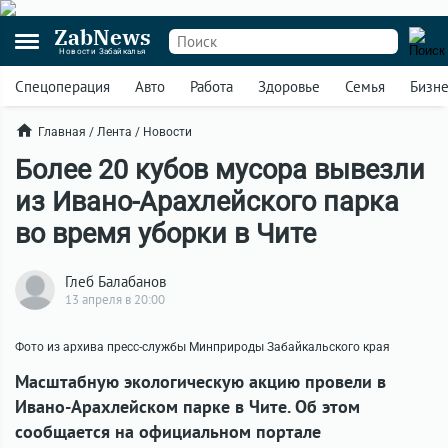
ZabNews
Новости Забайкалья
Спецоперация
Авто
Работа
Здоровье
Семья
Бизн
Главная
/
Лента
/
Новости
Более 20 кубов мусора вывезли
из Ивано-Арахлейского парка
во время уборки в Чите
Глеб Балабанов
13 апреля в 20:00
Фото из архива пресс-службы Минприроды Забайкальского края
Масштабную экологическую акцию провели в
Ивано-Арахлейском парке в Чите. Об этом
сообщается на официальном портале