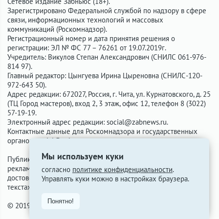
Сетевое издание Забньюс (18+).
Зарегистрировано Федеральной службой по надзору в сфере
связи, информационных технологий и массовых
коммуникаций (Роскомнадзор).
Регистрационный номер и дата принятия решения о
регистрации: ЭЛ № ФС 77 – 76261 от 19.07.2019г.
Учредитель: Викулов Степан Александрович (СНИЛС 061-976-
814 97).
Главный редактор: Цынгуева Ирина Цыреновна (СНИЛС-120-
972-643 50).
Адрес редакции: 672027, Россия, г. Чита, ул. Курнатовского, д. 25
(ТЦ Город мастеров), вход 2, 3 этаж, офис 12, телефон 8 (3022)
57-19-19.
Электронный адрес редакции:
social@zabnews.ru
.
Контактные данные для Роскомнадзора и государственных
органов:
social@zabnews.ru
.
Мы используем куки
Публикации с пометками «Реклама», «Выборы» оплачены
рекламодателем. Редакция сайта не несёт ответственности за
согласно
политике конфиденциальности
.
достоверность информации, содержащейся в рекламных
Управлять куки можно в настройках браузера.
текстах.
Понятно!
© 2019-2026 ZabNews