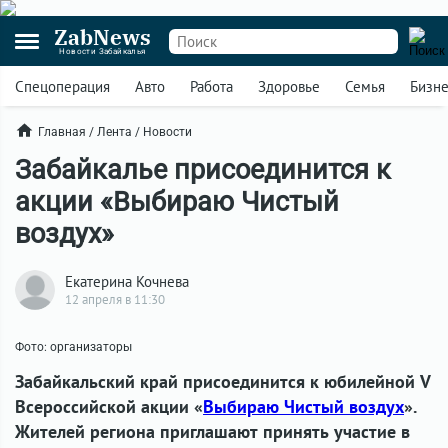
ZabNews
Новости Забайкалья
Спецоперация
Авто
Работа
Здоровье
Семья
Бизн
Главная
/
Лента
/
Новости
Забайкалье присоединится к
акции «Выбираю Чистый
воздух»
Екатерина Кочнева
12 апреля в 11:30
Фото: организаторы
Забайкальский край присоединится к юбилейной V
Всероссийской акции «
Выбираю Чистый воздух
».
Жителей региона приглашают принять участие в