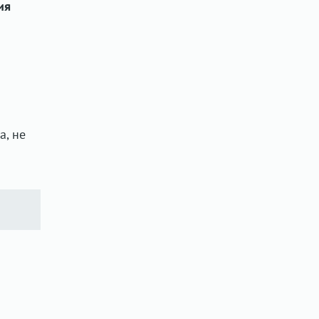
ия
а, не