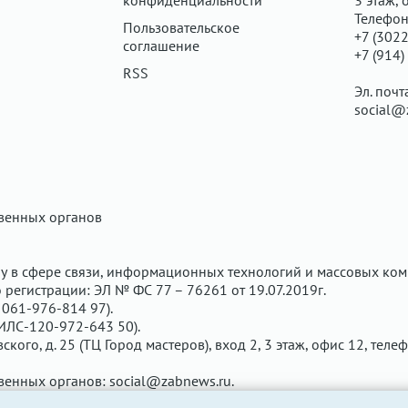
конфиденциальности
3 этаж, 
Телефон
Пользовательское
+7 (3022
соглашение
+7 (914)
RSS
Эл. почт
social@
твенных органов
у в сфере связи, информационных технологий и массовых ком
регистрации: ЭЛ № ФС 77 – 76261 от 19.07.2019г.
061-976-814 97).
ИЛС-120-972-643 50).
вского, д. 25 (ТЦ Город мастеров), вход 2, 3 этаж, офис 12, теле
твенных органов:
social@zabnews.ru
.