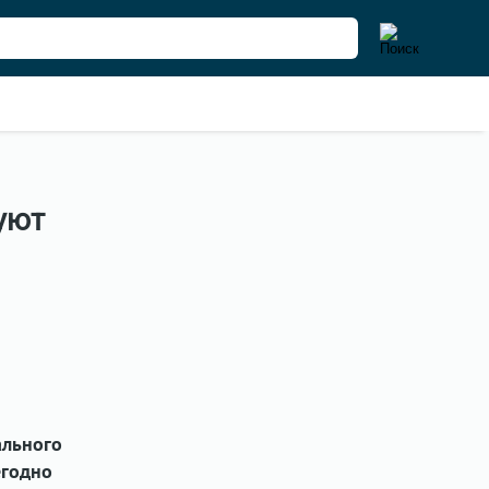
уют
ального
егодно