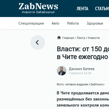
ZabNews
ЛЕНТА
СТАТЬИ
Новости Забайкалья
Спецоперация
Авто
Работа
Здоровье
Главная
/
Лента
/
Новости
Власти: от 150 
в Чите ежегодно
Даниил Батеев
7 апреля в 18:20
Фото: сетевое издание «ЗабНьюс»
В Чите продолжается дем
размещённых без законны
земельного контроля ком