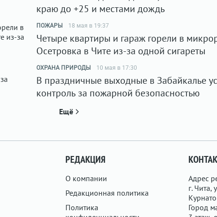
краю до +25 и местами дождь
ПОЖАРЫ
18 мая в 19:37
Четыре квартиры и гараж горели в микро
Осетровка в Чите из-за одной сигареты
ОХРАНА ПРИРОДЫ
10 мая в 17:30
В праздничные выходные в Забайкалье у
контроль за пожарной безопасностью
Ещё
РЕДАКЦИЯ
КОНТА
О компании
Адрес р
г. Чита, у
Редакционная политика
Курнатов
Политика
Город ма