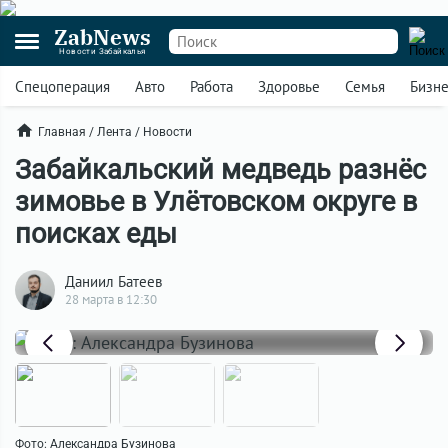
ZabNews
Новости Забайкалья
Спецоперация
Авто
Работа
Здоровье
Семья
Бизн
Главная
/
Лента
/
Новости
Забайкальский медведь разнёс
зимовье в Улётовском округе в
поисках еды
Даниил Батеев
28 марта в 12:30
Фото: Александра Бузинова