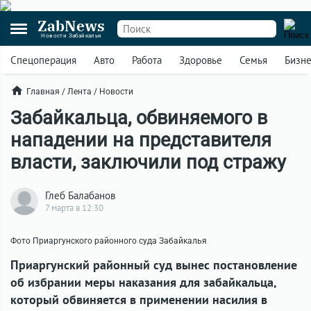
ZabNews
Новости Забайкалья
Спецоперация
Авто
Работа
Здоровье
Семья
Бизн
Главная
/
Лента
/
Новости
Забайкальца, обвиняемого в
нападении на представителя
власти, заключили под стражу
Глеб Балабанов
7 марта в 12:30
Фото Приаргунского районного суда Забайкалья
Приаргунский районный суд вынес постановление
об избрании меры наказания для забайкальца,
который обвиняется в применении насилия в