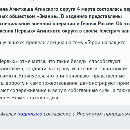
ла Амитхаша Агинского округа 4 марта состоялась пе
ных обществом «Знание». В изданиях представлены
специальной военной операции и Героях России. Об эт
ения Первых» Агинского округа в своём Телеграм-кан
 учащихся провели лекцию на тему «Герои на защите
рвых» отмечается, что такие беседы способствуют
риотизма, гордости за страну, уважения к защитникам
памяти. Уточняется, что они прививают нравственные
ть, доброту и самопожертвование, демонстрируют при
ают сопереживание и веру в собственные силы, а такж
роем может стать каждый.
айкалья
подписало
соглашение с Институтом природны