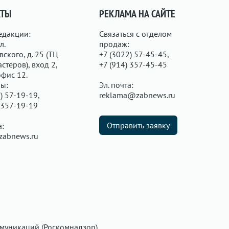
КТЫ
РЕКЛАМА НА САЙТЕ
едакции:
Связаться с отделом
л.
продаж:
ского, д. 25 (ТЦ
+7 (3022) 57-45-45,
стеров), вход 2,
+7 (914) 357-45-45
офис 12.
ы:
Эл. почта:
) 57-19-19,
reklama@zabnews.ru
 357-19-19
Отправить заявку
а:
zabnews.ru
муникаций (Роскомнадзор).