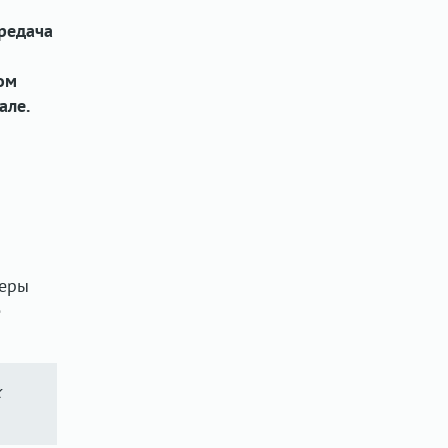
редача
ом
але.
меры
е
х