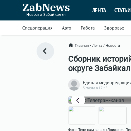
ZabNews
ЛЕНТА
СТАТЬИ
Новости Забайкалья
Спецоперация
Авто
Работа
Здоровье
Главная
/
Лента
/
Новости
Сборник истори
округе Забайкал
Единая медиаредакци
5 марта в 17:45
Фото: Телеграм-канал «Движения Пе