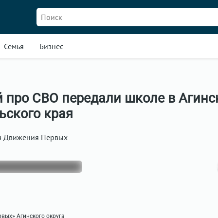
Семья
Бизнес
й про СВО передали школе в Агин
ьского края
я Движения Первых
рвых» Агинского округа