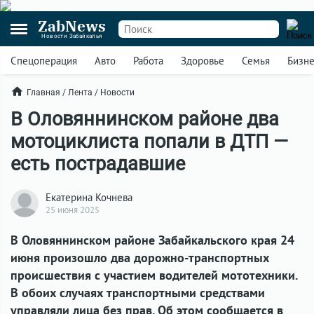
ZabNews
Новости Забайкалья
Спецоперация
Авто
Работа
Здоровье
Семья
Бизн
Главная
/
Лента
/
Новости
В Оловяннинском районе два
мотоциклиста попали в ДТП —
есть пострадавшие
Екатерина Кочнева
25 июня 2025
В Оловяннинском районе Забайкальского края 24
июня произошло два дорожно-транспортных
происшествия с участием водителей мототехники.
В обоих случаях транспортными средствами
управляли лица без прав. Об этом сообщается в