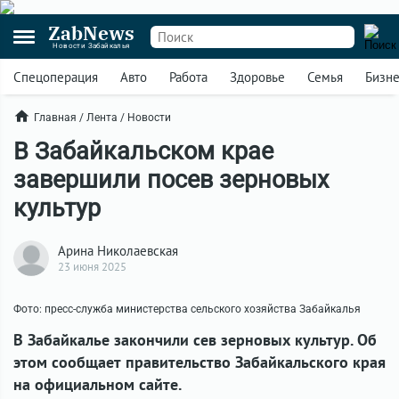
ZabNews
Новости Забайкалья
Спецоперация
Авто
Работа
Здоровье
Семья
Бизн
Главная
/
Лента
/
Новости
В Забайкальском крае
завершили посев зерновых
культур
Арина Николаевская
23 июня 2025
Фото: пресс-служба министерства сельского хозяйства Забайкалья
В Забайкалье закончили сев зерновых культур. Об
этом сообщает правительство Забайкальского края
на официальном сайте.