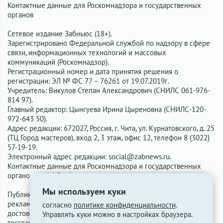
Контактные данные для Роскомнадзора и государственных
органов
Сетевое издание Забньюс (18+).
Зарегистрировано Федеральной службой по надзору в сфере
связи, информационных технологий и массовых
коммуникаций (Роскомнадзор).
Регистрационный номер и дата принятия решения о
регистрации: ЭЛ № ФС 77 – 76261 от 19.07.2019г.
Учредитель: Викулов Степан Александрович (СНИЛС 061-976-
814 97).
Главный редактор: Цынгуева Ирина Цыреновна (СНИЛС-120-
972-643 50).
Адрес редакции: 672027, Россия, г. Чита, ул. Курнатовского, д. 25
(ТЦ Город мастеров), вход 2, 3 этаж, офис 12, телефон 8 (3022)
57-19-19.
Электронный адрес редакции:
social@zabnews.ru
.
Контактные данные для Роскомнадзора и государственных
органов:
social@zabnews.ru
.
Мы используем куки
Публикации с пометками «Реклама», «Выборы» оплачены
рекламодателем. Редакция сайта не несёт ответственности за
согласно
политике конфиденциальности
.
достоверность информации, содержащейся в рекламных
Управлять куки можно в настройках браузера.
текстах.