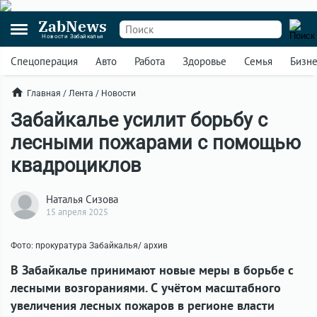
ZabNews
Новости Забайкалья
Спецоперация
Авто
Работа
Здоровье
Семья
Бизн
Главная
/
Лента
/
Новости
Забайкалье усилит борьбу с
лесными пожарами с помощью
квадроциклов
Наталья Сизова
15 апреля 2025
Фото: прокуратура Забайкалья/ архив
В Забайкалье принимают новые меры в борьбе с
лесными возгораниями. С учётом масштабного
увеличения лесных пожаров в регионе власти