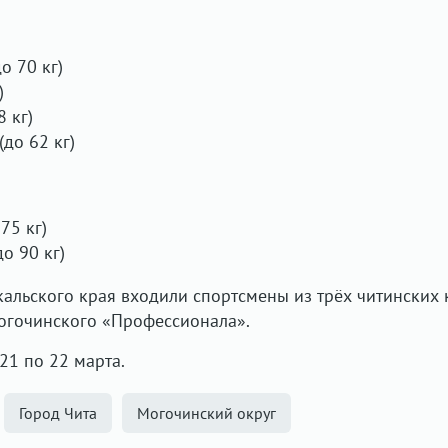
о 70 кг)
)
 кг)
до 62 кг)
75 кг)
о 90 кг)
альского края входили спортсмены из трёх читинских 
огочинского «Профессионала».
21 по 22 марта.
Город Чита
Могочинский округ