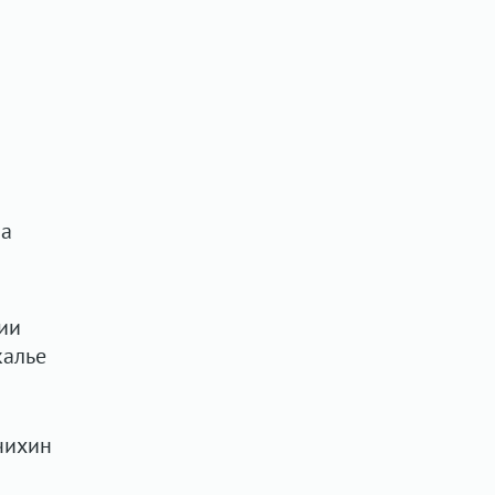
на
ии
калье
чихин