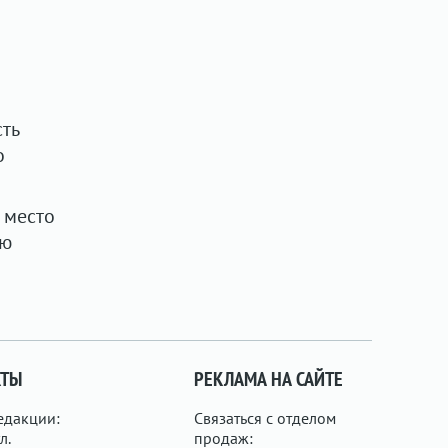
ть
о
 место
ою
КТЫ
РЕКЛАМА НА САЙТЕ
едакции:
Связаться с отделом
л.
продаж: