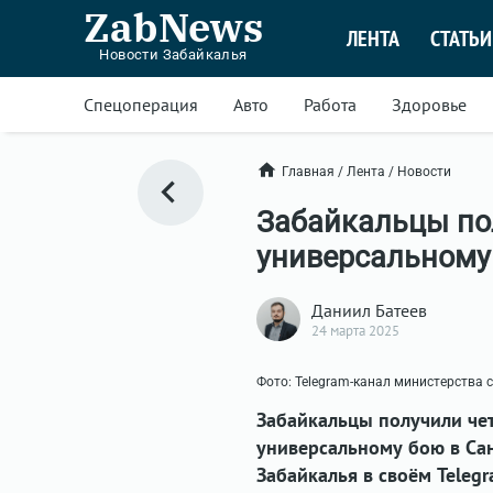
ZabNews
ЛЕНТА
СТАТЬИ
Новости Забайкалья
Спецоперация
Авто
Работа
Здоровье
Главная
/
Лента
/
Новости
Забайкальцы по
универсальному 
Даниил Батеев
24 марта 2025
Фото: Telegram-канал министерства 
Забайкальцы получили че
универсальному бою в Сан
Забайкалья в своём Telegr