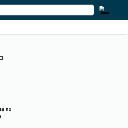
о
ве по
а