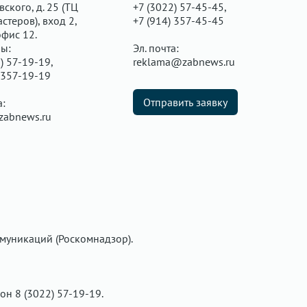
ского, д. 25 (ТЦ
+7 (3022) 57-45-45,
стеров), вход 2,
+7 (914) 357-45-45
офис 12.
ы:
Эл. почта:
) 57-19-19,
reklama@zabnews.ru
 357-19-19
Отправить заявку
а:
zabnews.ru
муникаций (Роскомнадзор).
фон 8 (3022) 57-19-19.