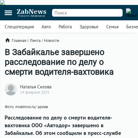
ZabNews
Новости Забайкалья
Спецоперация
Авто
Работа
Здоровье
Семья
Бизн
Главная
/
Лента
/
Новости
В Забайкалье завершено
расследование по делу о
смерти водителя-вахтовика
Наталья Сизова
14 февраля 2025
Фото: mukimov.ru/ архив
Расследование по делу о смерти водителя-
вахтовика ООО «Автодор» завершено в
Забайкалье. Об этом сообщили в пресс-службе