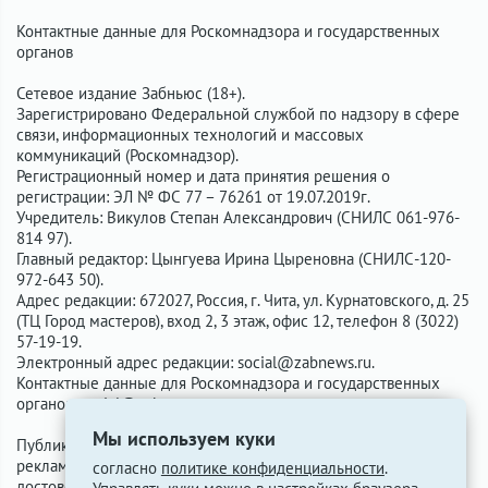
Контактные данные для Роскомнадзора и государственных
органов
Сетевое издание Забньюс (18+).
Зарегистрировано Федеральной службой по надзору в сфере
связи, информационных технологий и массовых
коммуникаций (Роскомнадзор).
Регистрационный номер и дата принятия решения о
регистрации: ЭЛ № ФС 77 – 76261 от 19.07.2019г.
Учредитель: Викулов Степан Александрович (СНИЛС 061-976-
814 97).
Главный редактор: Цынгуева Ирина Цыреновна (СНИЛС-120-
972-643 50).
Адрес редакции: 672027, Россия, г. Чита, ул. Курнатовского, д. 25
(ТЦ Город мастеров), вход 2, 3 этаж, офис 12, телефон 8 (3022)
57-19-19.
Электронный адрес редакции:
social@zabnews.ru
.
Контактные данные для Роскомнадзора и государственных
органов:
social@zabnews.ru
.
Мы используем куки
Публикации с пометками «Реклама», «Выборы» оплачены
рекламодателем. Редакция сайта не несёт ответственности за
согласно
политике конфиденциальности
.
достоверность информации, содержащейся в рекламных