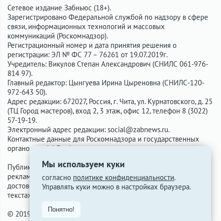
Сетевое издание Забньюс (18+).
Зарегистрировано Федеральной службой по надзору в сфере
связи, информационных технологий и массовых
коммуникаций (Роскомнадзор).
Регистрационный номер и дата принятия решения о
регистрации: ЭЛ № ФС 77 – 76261 от 19.07.2019г.
Учредитель: Викулов Степан Александрович (СНИЛС 061-976-
814 97).
Главный редактор: Цынгуева Ирина Цыреновна (СНИЛС-120-
972-643 50).
Адрес редакции: 672027, Россия, г. Чита, ул. Курнатовского, д. 25
(ТЦ Город мастеров), вход 2, 3 этаж, офис 12, телефон 8 (3022)
57-19-19.
Электронный адрес редакции:
social@zabnews.ru
.
Контактные данные для Роскомнадзора и государственных
органов:
social@zabnews.ru
.
Мы используем куки
Публикации с пометками «Реклама», «Выборы» оплачены
рекламодателем. Редакция сайта не несёт ответственности за
согласно
политике конфиденциальности
.
достоверность информации, содержащейся в рекламных
Управлять куки можно в настройках браузера.
текстах.
Понятно!
© 2019-2026 ZabNews