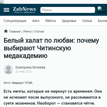
ZabNews
Новости Забайкалья
Спецоперация
Авто
Работа
Здоровье
Семья
Бизн
Главная
/
Лента
/
Статьи
Белый халат по любви: почему
выбирают Читинскую
медакадемию
Екатерина Кочнева
22 мая 2025
Фото: Медиарт ЧГМА
Есть мечты, которые не меркнут со временем. Они
не исчезают после выпускного, не рассеиваются в
суете экзаменов. Наоборот — становятся чётче.