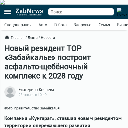
ZabNews
Новости Забайкалья
Спецоперация
Авто
Работа
Здоровье
Семья
Бизн
Главная
/
Лента
/
Новости
Новый резидент ТОР
«Забайкалье» построит
асфальто-щебёночный
комплекс к 2028 году
Екатерина Кочнева
28 января в 10:40
Фото: правительство Забайкалья
Компания «Кунгарат», ставшая новым резидентом
территории опережающего развития