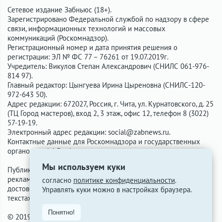
Сетевое издание Забньюс (18+).
Зарегистрировано Федеральной службой по надзору в сфере
связи, информационных технологий и массовых
коммуникаций (Роскомнадзор).
Регистрационный номер и дата принятия решения о
регистрации: ЭЛ № ФС 77 – 76261 от 19.07.2019г.
Учредитель: Викулов Степан Александрович (СНИЛС 061-976-
814 97).
Главный редактор: Цынгуева Ирина Цыреновна (СНИЛС-120-
972-643 50).
Адрес редакции: 672027, Россия, г. Чита, ул. Курнатовского, д. 25
(ТЦ Город мастеров), вход 2, 3 этаж, офис 12, телефон 8 (3022)
57-19-19.
Электронный адрес редакции:
social@zabnews.ru
.
Контактные данные для Роскомнадзора и государственных
органов:
social@zabnews.ru
.
Мы используем куки
Публикации с пометками «Реклама», «Выборы» оплачены
рекламодателем. Редакция сайта не несёт ответственности за
согласно
политике конфиденциальности
.
достоверность информации, содержащейся в рекламных
Управлять куки можно в настройках браузера.
текстах.
Понятно!
© 2019-2026 ZabNews